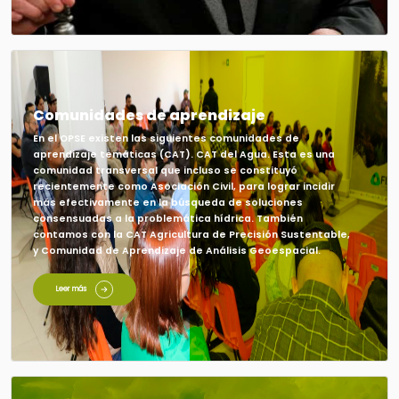
Comunidades de aprendizaje
En el OPSE existen las siguientes comunidades de
aprendizaje temáticas (CAT). CAT del Agua. Esta es una
comunidad transversal que incluso se constituyó
recientemente como Asociación Civil, para lograr incidir
más efectivamente en la búsqueda de soluciones
consensuadas a la problemática hídrica. También
contamos con la CAT Agricultura de Precisión Sustentable,
y Comunidad de Aprendizaje de Análisis Geoespacial.
Leer más